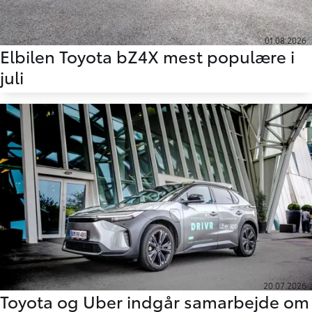
01.08.2026
Elbilen Toyota bZ4X mest populære i
juli
20.07.2026
Toyota og Uber indgår samarbejde om