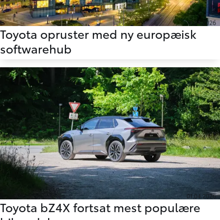
14.04.2026
Toyota opruster med ny europæisk
softwarehub
01.04.2026
Toyota bZ4X fortsat mest populære