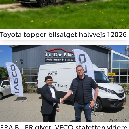
01.07.2026
Toyota topper bilsalget halvvejs i 2026
25.06.2026
ERA BILER giver IVECO stafetten videre