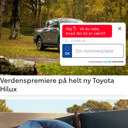
Hej 🖐 Vil du vide,
hvad din bil er værd?
1:37
-
Erabiler.dk
DK
I samarbejde med
10.11.2025
Verdenspremiere på helt ny Toyota
Hilux