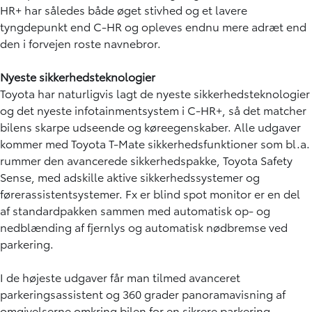
HR+ har således både øget stivhed og et lavere
tyngdepunkt end C-HR og opleves endnu mere adræt end
den i forvejen roste navnebror.
Nyeste sikkerhedsteknologier
Toyota har naturligvis lagt de nyeste sikkerhedsteknologier
og det nyeste infotainmentsystem i C-HR+, så det matcher
bilens skarpe udseende og køreegenskaber. Alle udgaver
kommer med Toyota T-Mate sikkerhedsfunktioner som bl.a.
rummer den avancerede sikkerhedspakke, Toyota Safety
Sense, med adskille aktive sikkerhedssystemer og
førerassistentsystemer. Fx er blind spot monitor er en del
af standardpakken sammen med automatisk op- og
nedblænding af fjernlys og automatisk nødbremse ved
parkering.
I de højeste udgaver får man tilmed avanceret
parkeringsassistent og 360 grader panoramavisning af
omgivelserne omkring bilen for en sikrere parkering.