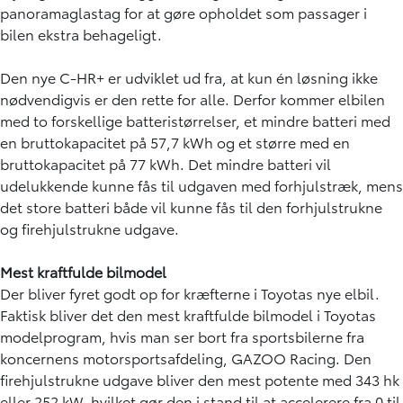
panoramaglastag for at gøre opholdet som passager i
bilen ekstra behageligt.
Den nye C-HR+ er udviklet ud fra, at kun én løsning ikke
nødvendigvis er den rette for alle. Derfor kommer elbilen
med to forskellige batteristørrelser, et mindre batteri med
en bruttokapacitet på 57,7 kWh og et større med en
bruttokapacitet på 77 kWh. Det mindre batteri vil
udelukkende kunne fås til udgaven med forhjulstræk, mens
det store batteri både vil kunne fås til den forhjulstrukne
og firehjulstrukne udgave.
Mest kraftfulde bilmodel
Der bliver fyret godt op for kræfterne i Toyotas nye elbil.
Faktisk bliver det den mest kraftfulde bilmodel i Toyotas
modelprogram, hvis man ser bort fra sportsbilerne fra
koncernens motorsportsafdeling, GAZOO Racing. Den
firehjulstrukne udgave bliver den mest potente med 343 hk
eller 252 kW, hvilket gør den i stand til at accelerere fra 0 til