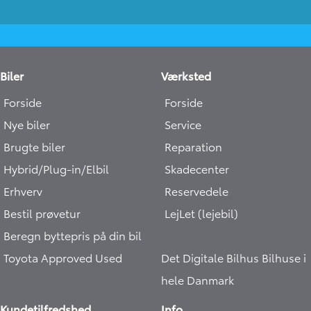
Biler
Værksted
Forside
Forside
Nye biler
Service
Brugte biler
Reparation
Hybrid/Plug-in/Elbil
Skadecenter
Erhverv
Reservedele
Bestil prøvetur
LejLet (lejebil)
Beregn byttepris på din bil
Toyota Approved Used
Det Digitale Bilhus
Bilhuse i
hele Danmark
Kundetilfredshed
Info