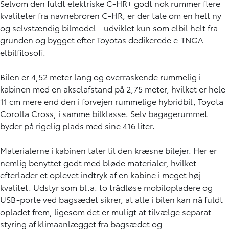
Selvom den fuldt elektriske C-HR+ godt nok rummer flere
kvaliteter fra navnebroren C-HR, er der tale om en helt ny
og selvstændig bilmodel - udviklet kun som elbil helt fra
grunden og bygget efter Toyotas dedikerede e-TNGA
elbilfilosofi.
Bilen er 4,52 meter lang og overraskende rummelig i
kabinen med en akselafstand på 2,75 meter, hvilket er hele
11 cm mere end den i forvejen rummelige hybridbil, Toyota
Corolla Cross, i samme bilklasse. Selv bagagerummet
byder på rigelig plads med sine 416 liter.
Materialerne i kabinen taler til den kræsne bilejer. Her er
nemlig benyttet godt med bløde materialer, hvilket
efterlader et oplevet indtryk af en kabine i meget høj
kvalitet. Udstyr som bl.a. to trådløse mobilopladere og
USB-porte ved bagsædet sikrer, at alle i bilen kan nå fuldt
opladet frem, ligesom det er muligt at tilvælge separat
styring af klimaanlægget fra bagsædet og