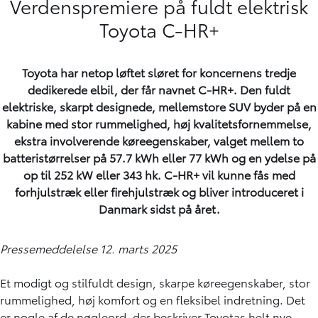
Verdenspremiere på fuldt elektrisk
Toyota C-HR+
Toyota har netop løftet sløret for koncernens tredje
dedikerede elbil, der får navnet C-HR+. Den fuldt
elektriske, skarpt designede, mellemstore SUV byder på en
kabine med stor rummelighed, høj kvalitetsfornemmelse,
ekstra involverende køreegenskaber, valget mellem to
batteristørrelser på 57.7 kWh eller 77 kWh og en ydelse på
op til 252 kW eller 343 hk. C-HR+ vil kunne fås med
forhjulstræk eller firehjulstræk og bliver introduceret i
Danmark sidst på året.
Pressemeddelelse 12. marts 2025
Et modigt og stilfuldt design, skarpe køreegenskaber, stor
rummelighed, høj komfort og en fleksibel indretning. Det
er nogle af de nøgleord, der beskriver Toyotas helt nye