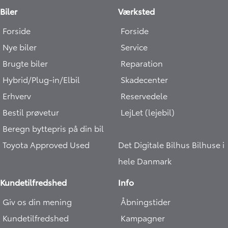
Biler
Værksted
Forside
Forside
Nye biler
Service
Brugte biler
Reparation
Hybrid/Plug-in/Elbil
Skadecenter
Erhverv
Reservedele
Bestil prøvetur
LejLet (lejebil)
Beregn byttepris på din bil
Toyota Approved Used
Det Digitale Bilhus
Bilhuse i
hele Danmark
Kundetilfredshed
Info
Giv os din mening
Åbningstider
Kundetilfredshed
Kampagner