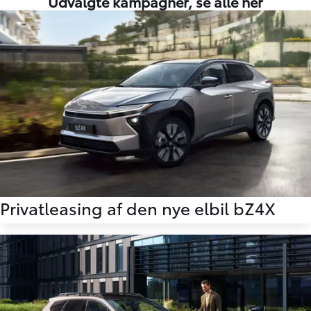
Udvalgte kampagner, se alle
her
Privatleasing af den nye elbil bZ4X