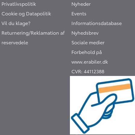
Privatlivspolitik
Nyheder
Cookie og Datapolitik
Events
Vil du klage?
Informationsdatabase
Returnering/Reklamation af
Nyhedsbrev
reservedele
Sociale medier
Forbehold på
www.erabiler.dk
CVR:
44112388
Hej 🖐 Vil du vide,
hvad din bil er værd?