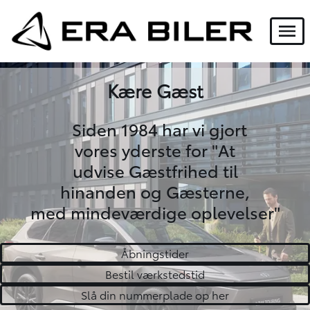
Menu
Kære Gæst
Siden 1984 har vi gjort
vores yderste for "At
udvise Gæstfrihed til
hinanden og Gæsterne,
med mindeværdige oplevelser"
Åbningstider
Bestil værkstedstid
Slå din nummerplade op her