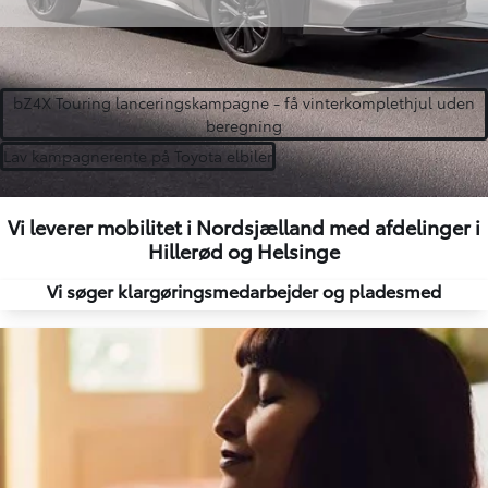
bZ4X Touring lanceringskampagne - få vinterkomplethjul uden
beregning
Lav kampagnerente på Toyota elbiler
Vi leverer mobilitet i Nordsjælland med
afdelinger
i
Hillerød
og
Helsinge
Vi søger
klargøringsmedarbejder og
pladesmed