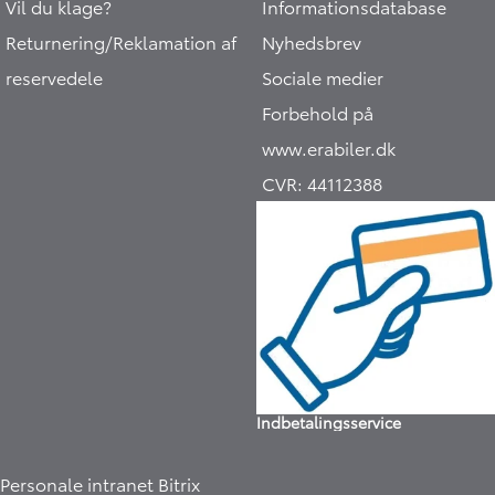
Vil du klage?
Informationsdatabase
Returnering/Reklamation af
Nyhedsbrev
reservedele
Sociale medier
Forbehold på
www.erabiler.dk
CVR:
44112388
Hej 🖐 Vil du vide,
hvad din bil er værd?
Indbetalingsservice
19:06
-
Erabiler.dk
DK
Personale intranet Bitrix