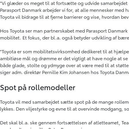
"Vi glæder os meget til at fortsætte og udvide samarbejdet 
Parasport Danmark arbejder vi for, at alle mennesker med h
Toyota vil bidrage til at fjerne barrierer og vise, hvordan
Hos Toyota ser man partnerskabet med Parasport Danmark so
mobilitet. Et fokus, der bl.a. også betyder udvikling af bær
"Toyota er som mobilitetsvirksomhed dedikeret til at hjælp
ambitiøse mål og drømme er det vigtigt at have nogle at se op t
både glade, stolte og ydmyge over at være med til at støtt
siger adm. direktør Pernille Kim Johansen hos Toyota Danm
Spot på rollemodeller
Toyota vil med samarbejdet sætte spot på de mange rollemo
lykkes. Den viljestyrke og evne til at overvinde modgang, 
Det skal bl.a. ske gennem fortsættelsen af atletteamet, Team