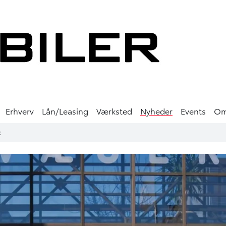
Erhverv
Lån/Leasing
Værksted
Nyheder
Events
O
k