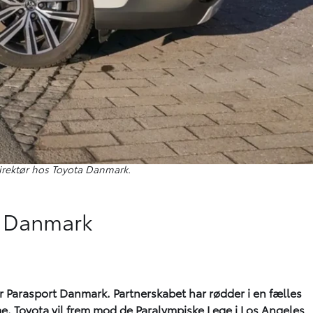
irektør hos Toyota Danmark.
rt Danmark
r Parasport Danmark. Partnerskabet har rødder i en fælles
e. Toyota vil frem mod de Paralympiske Lege i Los Angeles