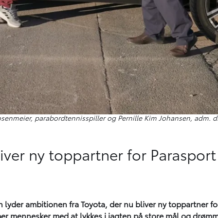
osenmeier, parabordtennisspiller og Pernille Kim Johansen, adm. d
iver ny toppartner for Paraspo
lyder ambitionen fra Toyota, der nu bliver ny toppartner fo
lper mennesker med at lykkes i jagten på store mål og drømm