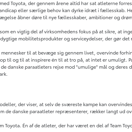
med Toyota, der gennem årene altid har sat atleterne forres
andicap eller særlige behov kan dyrke idræt i fællesskab. 
 bevægelse åbner døre til nye fællesskaber, ambitioner og d
m en vigtig del af virksomhedens fokus på at sikre, at ing
edygtige mobilitetsprodukter og serviceydelser, der gør det 
e mennesker til at bevæge sig gennem livet, overvinde forh
il og til at inspirere én til at tro på, at intet er umuligt. P
e de danske paraatleters rejse mod "umulige" mål og deres d
ark.
deller, der viser, at selv de sværeste kampe kan overvinde
som de danske paraatleter repræsenterer, rækker langt ud ov
 Toyota. Én af de atleter, der har været en del af Team Toyo