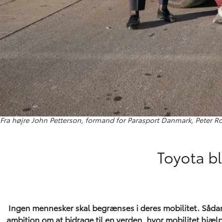
Fra højre John Petterson, formand for Parasport Danmark, Peter R
Toyota bl
Ingen mennesker skal begrænses i deres mobilitet. Sådan 
ambition om at bidrage til en verden, hvor mobilitet hjæ