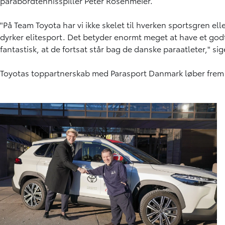
parabordtennisspiller Peter Rosenmeier.
"På Team Toyota har vi ikke skelet til hverken sportsgren ell
dyrker elitesport. Det betyder enormt meget at have et godt
fantastisk, at de fortsat står bag de danske paraatleter," si
Toyotas toppartnerskab med Parasport Danmark løber frem 