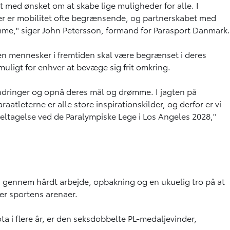
t med ønsket om at skabe lige muligheder for alle. I
Her er mobilitet ofte begrænsende, og partnerskabet med
rømme," siger John Petersson, formand for Parasport Danmark.
en mennesker i fremtiden skal være begrænset i deres
muligt for enhver at bevæge sig frit omkring.
indringer og opnå deres mål og drømme. I jagten på
araatleterne er alle store inspirationskilder, og derfor er vi
eltagelse ved de Paralympiske Lege i Los Angeles 2028,"
s gennem hårdt arbejde, opbakning og en ukuelig tro på at
er sportens arenaer.
ta i flere år, er den seksdobbelte PL-medaljevinder,