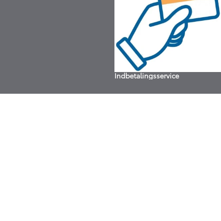
Indbetalingsservice
Personale intranet Bitrix
Personale NCG Sharepoint
MyToyota APP
ERA BILER en del af
Nic. Christiansen Gruppen
Copyright © 2026 ERA BILER A/S, All rights reserved.