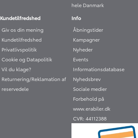
hele Danmark
Kundetilfredshed
Info
Giv os din mening
Åbningstider
Kundetilfredshed
Kampagner
Privatlivspolitik
Nyheder
Cookie og Datapolitik
Events
Vil du klage?
Informationsdatabase
Returnering/Reklamation af
Nyhedsbrev
reservedele
Sociale medier
Hej 🖐 Vil du vide,
hvad din bil er værd?
Forbehold på
4:16
-
Erabiler.dk
www.erabiler.dk
DK
CVR:
44112388
I samarbejde med