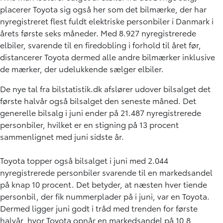
placerer Toyota sig også her som det bilmærke, der har
nyregistreret flest fuldt elektriske personbiler i Danmark i
årets første seks måneder. Med 8.927 nyregistrerede
elbiler, svarende til en firedobling i forhold til året før,
distancerer Toyota dermed alle andre bilmærker inklusive
de mærker, der udelukkende sælger elbiler.
De nye tal fra bilstatistik.dk afslører udover bilsalget det
første halvår også bilsalget den seneste måned. Det
generelle bilsalg i juni ender på 21.487 nyregistrerede
personbiler, hvilket er en stigning på 13 procent
sammenlignet med juni sidste år.
Toyota topper også bilsalget i juni med 2.044
nyregistrerede personbiler svarende til en markedsandel
på knap 10 procent. Det betyder, at næsten hver tiende
personbil, der fik nummerplader på i juni, var en Toyota.
Dermed ligger juni godt i tråd med trenden for første
halvår, hvor Toyota opnår en markedsandel på 10,8