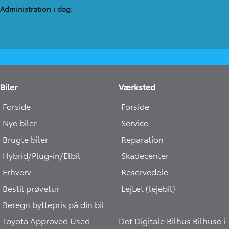
Administration​ i dag:
Biler
Værksted
Forside
Forside
Nye biler
Service
Brugte biler
Reparation
Hybrid/Plug-in/Elbil
Skadecenter
Erhverv
Reservedele
Bestil prøvetur
LejLet (lejebil)
Beregn byttepris på din bil
Toyota Approved Used
Det Digitale Bilhus
Bilhuse i