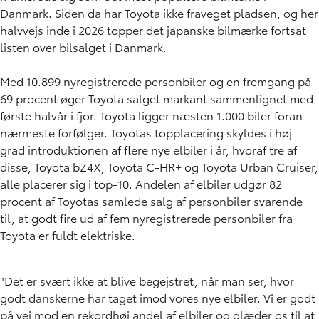
Danmark. Siden da har Toyota ikke fraveget pladsen, og her
halvvejs inde i 2026 topper det japanske bilmærke fortsat
listen over bilsalget i Danmark.
Med 10.899 nyregistrerede personbiler og en fremgang på
69 procent øger Toyota salget markant sammenlignet med
første halvår i fjor. Toyota ligger næsten 1.000 biler foran
nærmeste forfølger. Toyotas topplacering skyldes i høj
grad introduktionen af flere nye elbiler i år, hvoraf tre af
disse, Toyota bZ4X, Toyota C-HR+ og Toyota Urban Cruiser,
alle placerer sig i top-10. Andelen af elbiler udgør 82
procent af Toyotas samlede salg af personbiler svarende
til, at godt fire ud af fem nyregistrerede personbiler fra
Toyota er fuldt elektriske.
"Det er svært ikke at blive begejstret, når man ser, hvor
godt danskerne har taget imod vores nye elbiler. Vi er godt
på vej mod en rekordhøj andel af elbiler og glæder os til at