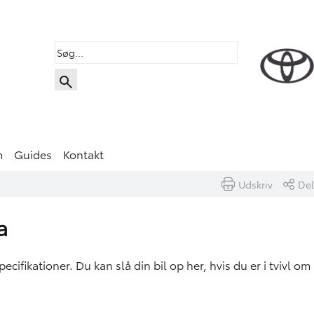
m
Guides
Kontakt
Udskriv
Del
ta
pecifikationer.
Du kan slå din bil op her
, hvis du er i tvivl om