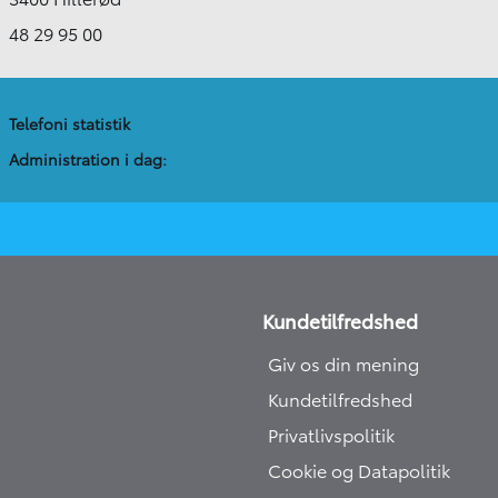
48 29 95 00
Telefoni statistik
Administration​ i dag:
Kundetilfredshed
Giv os din mening
Kundetilfredshed
Privatlivspolitik
Cookie og Datapolitik