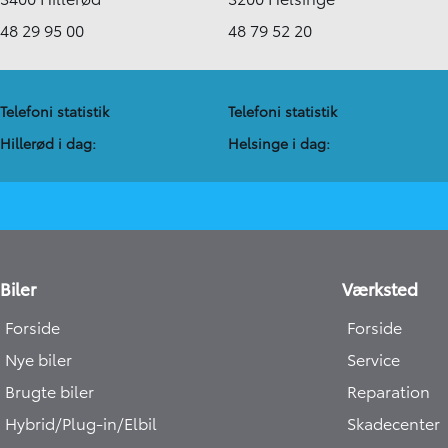
48 29 95 00
48 79 52 20
Telefoni statistik
Telefoni statistik
Hillerød i dag:
Helsinge i dag:
Biler
Værksted
Forside
Forside
Nye biler
Service
Brugte biler
Reparation
Hybrid/Plug-in/Elbil
Skadecenter