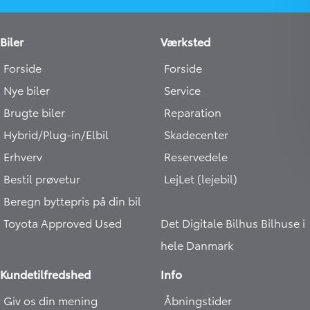
Biler
Værksted
Forside
Forside
Nye biler
Service
Brugte biler
Reparation
Hybrid/Plug-in/Elbil
Skadecenter
Erhverv
Reservedele
Bestil prøvetur
LejLet (lejebil)
Beregn byttepris på din bil
Toyota Approved Used
Det Digitale Bilhus
Bilhuse i
hele Danmark
Kundetilfredshed
Info
Giv os din mening
Åbningstider