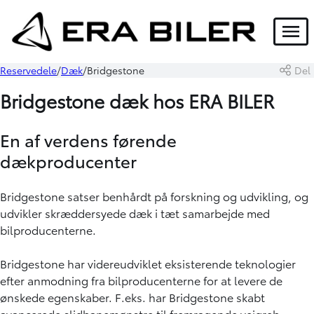
Menu
Reservedele
Dæk
Bridgestone
Del
Bridgestone dæk hos ERA BILE
R
En af verdens førende
dækproducenter
Bridgestone satser benhårdt på forskning og udvikling, og
udvikler skræddersyede dæk i tæt samarbejde med
bilproducenterne.
Bridgestone har videreudviklet eksisterende teknologier
efter anmodning fra bilproducenterne for at levere de
ønskede egenskaber. F.eks. har Bridgestone skabt
avancerede slidbanemønstre til fremragende vejgreb,