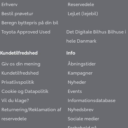
Erhverv
Reservedele
Bestil prøvetur
LejLet (lejebil)
Beregn byttepris på din bil
Toyota Approved Used
Det Digitale Bilhus
Bilhuse i
hele Danmark
Kundetilfredshed
Info
Giv os din mening
Åbningstider
Kundetilfredshed
Kampagner
Privatlivspolitik
Nyheder
Cookie og Datapolitik
Events
Vil du klage?
Informationsdatabase
Returnering/Reklamation af
Nyhedsbrev
reservedele
Sociale medier
Forbehold på