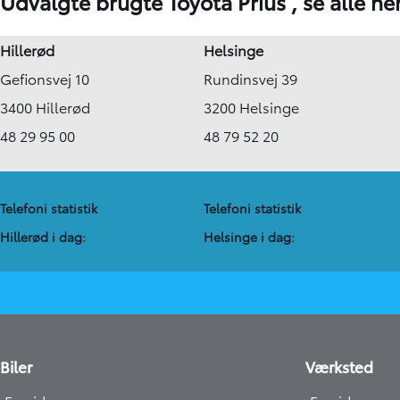
Udvalgte brugte Toyota Prius ,
se alle he
Hillerød
Helsinge
Gefionsvej 10
Rundinsvej 39
3400 Hillerød
3200 Helsinge
48 29 95 00
48 79 52 20
Telefoni statistik
Telefoni statistik
Hillerød i dag:
Helsinge i dag:
Biler
Værksted