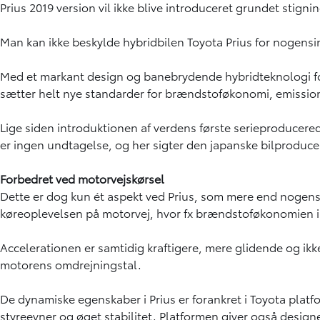
Prius 2019 version vil ikke blive introduceret grundet stignin
Man kan ikke beskylde hybridbilen Toyota Prius for nogens
Med et markant design og banebrydende hybridteknologi fort
sætter helt nye standarder for brændstoføkonomi, emissione
Lige siden introduktionen af verdens første serieproducered
er ingen undtagelse, og her sigter den japanske bilproduce
Forbedret ved motorvejskørsel
Dette er dog kun ét aspekt ved Prius, som mere end nogensin
køreoplevelsen på motorvej, hvor fx brændstoføkonomien i
Accelerationen er samtidig kraftigere, mere glidende og ikk
motorens omdrejningstal.
De dynamiske egenskaber i Prius er forankret i Toyota plat
styreevner og øget stabilitet. Platformen giver også designe