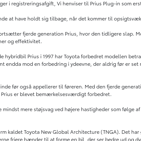
ger i registreringsafgift, Vi henviser til Prius Plug-in som er
inde at have holdt sig tilbage, når det kommer til opsigts
sætter fjerde generation Prius, hvor den tidligere slap. M
r og effektivitet.
e hybridbil Prius i 1997 har Toyota forbedret modellen betr
nt endda mod en forbedring i ydeevne, der aldrig før er set
de før også appellerer til føreren. Med den fjerde generatio
 Prius er blevet bemærkelsesværdigt forbedret.
e mindst mere støjsvag ved højere hastigheder som følge af 
form kaldet Toyota New Global Architecture (TNGA). Det har
rne friere hænder til at forme en bil, der ser bedre ud og dy