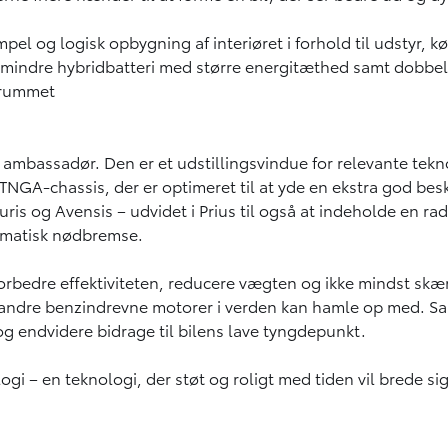
 og logisk opbygning af interiøret i forhold til udstyr, kør
t mindre hybridbatteri med større energitæthed samt dobb
gerummet
 ambassadør. Den er et udstillingsvindue for relevante tekn
TNGA-chassis, der er optimeret til at yde en ekstra god besk
ris og Avensis – udvidet i Prius til også at indeholde en r
omatisk nødbremse.
t forbedre effektiviteten, reducere vægten og ikke mindst 
gen andre benzindrevne motorer i verden kan hamle op med. 
og endvidere bidrage til bilens lave tyngdepunkt.
ogi – en teknologi, der støt og roligt med tiden vil brede s