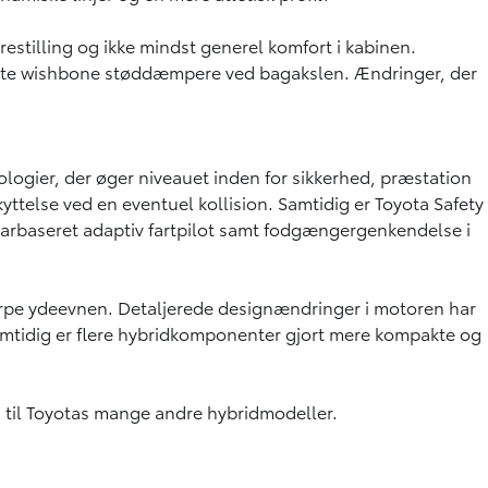
estilling og ikke mindst generel komfort i kabinen.
elte wishbone støddæmpere ved bagakslen. Ændringer, der
ologier, der øger niveauet inden for sikkerhed, præstation
yttelse ved en eventuel kollision. Samtidig er Toyota Safety
adarbaseret adaptiv fartpilot samt fodgængergenkendelse i
skærpe ydeevnen. Detaljerede designændringer i motoren har
Samtidig er flere hybridkomponenter gjort mere kompakte og
ig til Toyotas mange andre hybridmodeller.