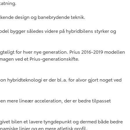
statning.
vækkende design og banebrydende teknik.
odel bygger således videre på hybridbilens styrker og
agteligt for hver nye generation. Prius 2016-2019 modellen
 magen ved et Prius-generationskifte.
n hybridteknologi er der bl.a. for alvor gjort noget ved
en mere lineær acceleration, der er bedre tilpasset
 givet bilen et lavere tyngdepunkt og dermed både bedre
namiske linjer og en mere atletisk profil.