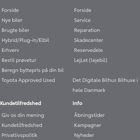
Forside
Forside
Nye biler
Service
Brugte biler
Reparation
Hybrid/Plug-in/Elbil
Skadecenter
Erhverv
Reservedele
Bestil prøvetur
LejLet (lejebil)
Beregn byttepris på din bil
Toyota Approved Used
Det Digitale Bilhus
Bilhuse i
hele Danmark
Kundetilfredshed
Info
Giv os din mening
Åbningstider
Kundetilfredshed
Kampagner
Privatlivspolitik
Nyheder