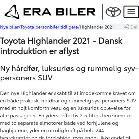
Men
Nye biler
Toyota personbiler tidligere
Highlander 2021
Del
Toyota Highlander 2021 - Dansk
introduktion er aflyst
Ny hårdfør, luksuriøs og rummelig syv-
personers SUV
Den nye Highlander er skabt til at imødekomme kravet om
en både praktisk, holdbar og rummelig syv-personers SUV
med et højt komfortniveau og en luksuriøs oplevelse for
alle passagerer. En yderst effektiv 2.5-liters benzinmotor
med to separate elmotorer både ved forhjulene og
baghjulene, yder en utrolig kraft på hele 244
hestekræfter og de foreløbige, men endnu ikke endeligt