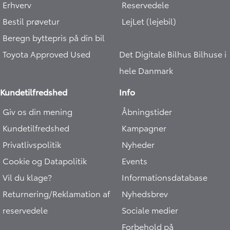
Erhverv
Reservedele
Bestil prøvetur
LejLet (lejebil)
Beregn byttepris på din bil
Toyota Approved Used
Det Digitale Bilhus
Bilhuse i
hele Danmark
Kundetilfredshed
Info
Giv os din mening
Åbningstider
Kundetilfredshed
Kampagner
Privatlivspolitik
Nyheder
Cookie og Datapolitik
Events
Vil du klage?
Informationsdatabase
Returnering/Reklamation af
Nyhedsbrev
reservedele
Sociale medier
Forbehold på