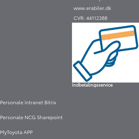
www.erabiler.dk
CVR:
44112388
Indbetalingsservice
Hej 🖐 Vil du vide,
hvad din bil er værd?
4:49
-
Erabiler.dk
DK
I samarbejde med
Personale intranet Bitrix
Personale NCG Sharepoint
MyToyota APP