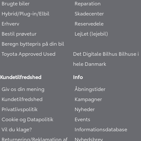
Brugte biler
Reparation
Hybrid/Plug-in/Elbil
Skadecenter
Erhverv
Reservedele
Bestil prøvetur
LejLet (lejebil)
Beregn byttepris på din bil
Toyota Approved Used
Det Digitale Bilhus
Bilhuse i
hele Danmark
Kundetilfredshed
Info
Giv os din mening
Åbningstider
Kundetilfredshed
Kampagner
Privatlivspolitik
Nyheder
Cookie og Datapolitik
Events
Vil du klage?
Informationsdatabase
Returnering/Reklamation af
Nyhedsbrev