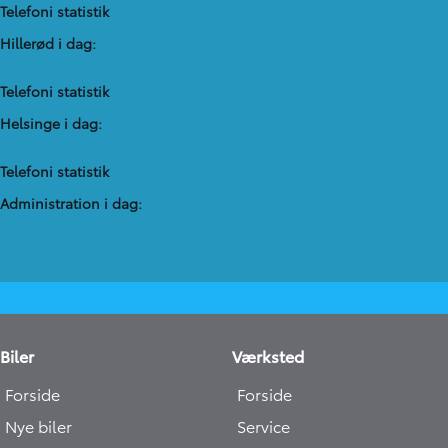
Telefoni statistik
Hillerød i dag:
Telefoni statistik
Helsinge i dag:
Telefoni statistik
Administration​ i dag:
Biler
Værksted
Forside
Forside
Nye biler
Service