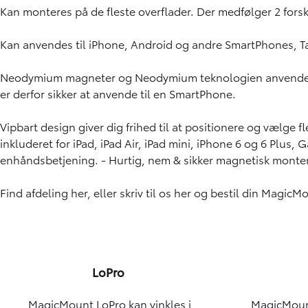
Kan monteres på de fleste overflader. Der medfølger 2 for
Kan anvendes til iPhone, Android og andre SmartPhones, Tab
Neodymium magneter og Neodymium teknologien anvendes al
er derfor sikker at anvende til en SmartPhone.
Vipbart design giver dig frihed til at positionere og vælge f
inkluderet for iPad, iPad Air, iPad mini, iPhone 6 og 6 Plus
enhåndsbetjening. - Hurtig, nem & sikker magnetisk monterin
Find afdeling
her,
eller skriv til os
her
og bestil din MagicMo
LoPro
MagicMount LoPro kan vinkles i
MagicMount