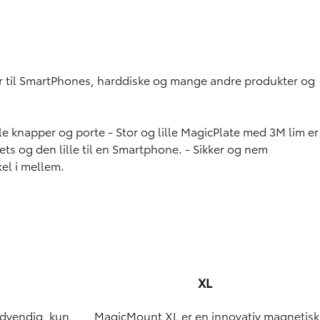
 til SmartPhones, harddiske og mange andre produkter og
lle knapper og porte - Stor og lille MagicPlate med 3M lim er
lets og den lille til en Smartphone. - Sikker og nem
el i mellem.
XL
ødvendig, kun
MagicMount XL er en innovativ magnetisk