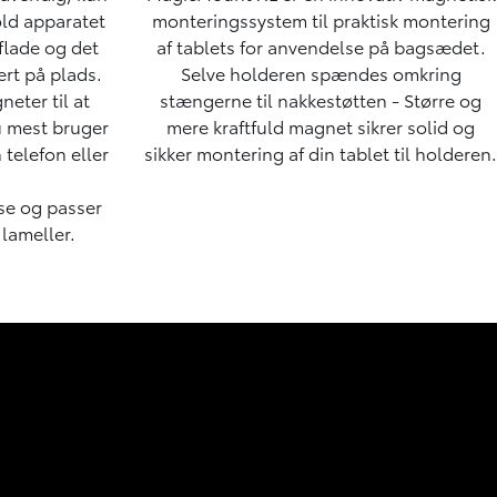
ld apparatet
monteringssystem til praktisk montering
lade og det
af tablets for anvendelse på bagsædet.
rt på plads.
Selve holderen spændes omkring
eter til at
stængerne til nakkestøtten - Større og
u mest bruger
mere kraftfuld magnet sikrer solid og
 telefon eller
sikker montering af din tablet til holderen.
se og passer
 lameller.