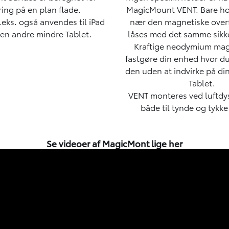
ing på en plan flade.
MagicMount VENT. Bare ho
.eks. også anvendes til iPad
nær den magnetiske overf
r en andre mindre Tablet.
låses med det samme sikke
Kraftige neodymium magn
fastgøre din enhed hvor d
den uden at indvirke på din
Tablet.
VENT monteres ved luftdy
både til tynde og tykke
Se videoer af MagicMont lige her