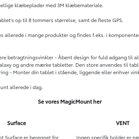
skellige klæbeplader med 3M klæbemateriale.
let’s op til 8 tommers størrelse, samt de fleste GPS.
lerede i mange produkter og findes f.eks. i komponenter
lere betragtningsvinkler - Åbent design for fuld adgang til a
, Galaxy og andre mærke tabletter. Den store anvendes til tab
g - Monter din tablet i stående, liggende eller enhver vink
unt allerede i dag.
Se vores MagicMount her
Surface
VENT
 Surface er beregnet for
Ingen specifik holder er n