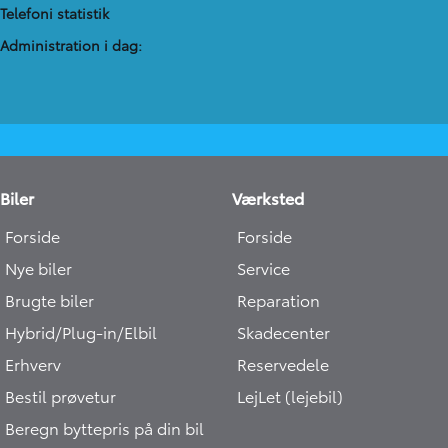
Telefoni statistik
Administration​ i dag:
Biler
Værksted
Forside
Forside
Nye biler
Service
Brugte biler
Reparation
Hybrid/Plug-in/Elbil
Skadecenter
Erhverv
Reservedele
Bestil prøvetur
LejLet (lejebil)
Beregn byttepris på din bil