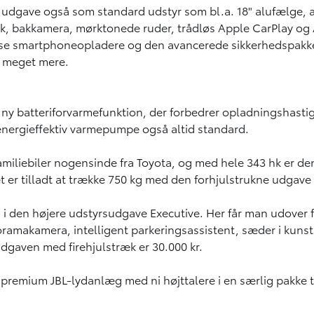
te udgave også som standard udstyr som bl.a. 18" alufælge, 
 bakkamera, mørktonede ruder, trådløs Apple CarPlay og An
løse smartphoneopladere og den avancerede sikkerhedspakke 
, meget mere.
ny batteriforvarmefunktion, der forbedrer opladningshastig
energieffektiv varmepumpe også altid standard.
iliebiler nogensinde fra Toyota, og med hele 343 hk er den i 
er tilladt at trække 750 kg med den forhjulstrukne udgave
 i den højere udstyrsudgave Executive. Her får man udover 
oramakamera, intelligent parkeringsassistent, sæder i kunst
-udgaven med firehjulstræk er 30.000 kr.
 premium JBL-lydanlæg med ni højttalere i en særlig pakke t