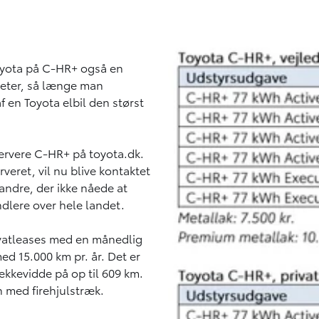
oyota på C-HR+ også en
ometer, så længe man
f en Toyota elbil den størst
servere C-HR+ på toyota.dk.
veret, vil nu blive kontaktet
 andre, der ikke nåede at
dlere over hele landet.
ivatleases med en månedlig
ed 15.000 km pr. år. Det er
kkevidde på op til 609 km.
 med firehjulstræk.