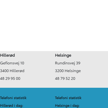
Hillerød
Helsinge
Gefionsvej 10
Rundinsvej 39
3400 Hillerød
3200 Helsinge
48 29 95 00
48 79 52 20
Telefoni statistik
Telefoni statistik
Hillerød i dag:
Helsinge i dag: