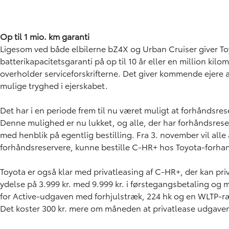
Op til 1 mio. km garanti
Ligesom ved både elbilerne bZ4X og Urban Cruiser giver T
batterikapacitetsgaranti på op til 10 år eller en million kil
overholder serviceforskrifterne. Det giver kommende ejere a
mulige tryghed i ejerskabet.
Det har i en periode frem til nu været muligt at forhåndsre
Denne mulighed er nu lukket, og alle, der har forhåndsreser
med henblik på egentlig bestilling. Fra 3. november vil alle
forhåndsreservere, kunne bestille C-HR+ hos Toyota-forhan
Toyota er også klar med privatleasing af C-HR+, der kan pr
ydelse på 3.999 kr. med 9.999 kr. i førstegangsbetaling og m
for Active-udgaven med forhjulstræk, 224 hk og en WLTP-ræ
Det koster 300 kr. mere om måneden at privatlease udgaven