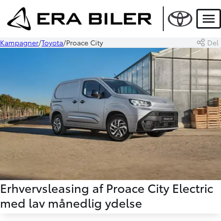
Men
Kampagner
Toyota
Proace City
Del
Erhvervsleasing af Proace City Electric
med lav månedlig ydelse