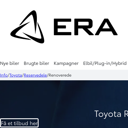
Nye biler
Brugte biler
Kampagner
Elbil/Plug-in/Hybrid
Info
Toyota
Reservedele
Renoverede
Toyota 
Få et tilbud her