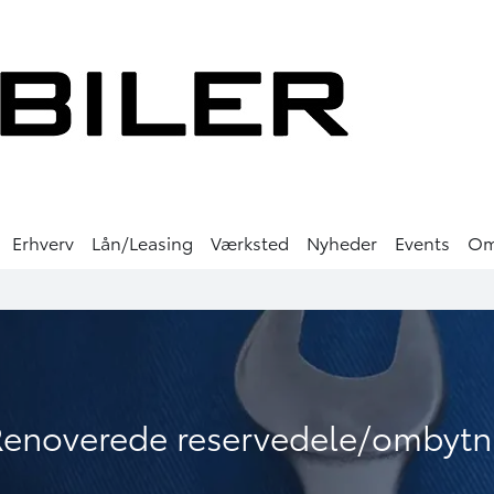
Erhverv
Lån/Leasing
Værksted
Nyheder
Events
O
Renoverede reservedele/ombytn