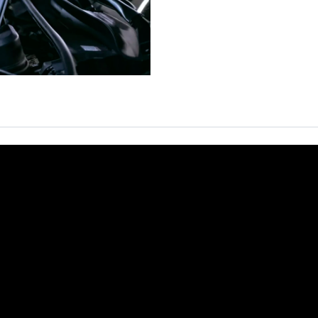
den oprindelige del, så de vi
som almindelige reservedel