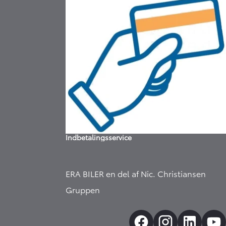
Hej 🖐 Vil du vide, hvad
din bil er værd?
13:23
-
Erabiler.dk
DK
I samarbejde med
Indbetalingsservice
ERA BILER en del af
Nic. Christiansen
Gruppen