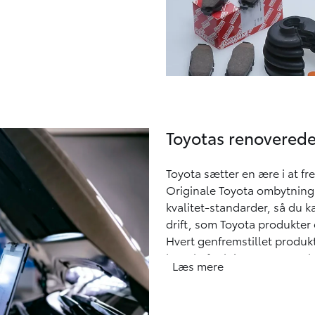
Toyotas renoverede
Toyota sætter en ære i at fr
Originale Toyota ombytnings
kvalitet-standarder, så du 
drift, som Toyota produkter 
Hvert genfremstillet produk
korrekt funktion og Toyota k
Læs mere
opdateret for at afspejle de
Toyota Fabriks renoverede pr