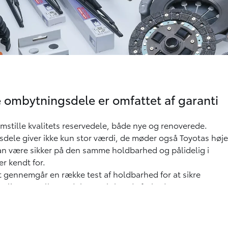
 ombytningsdele er omfattet af garanti
emstille kvalitets reservedele, både nye og renoverede.
dele giver ikke kun stor værdi, de møder også Toyotas høje
kan være sikker på den samme holdbarhed og pålidelig i
er kendt for.
t gennemgår en række test af holdbarhed for at sikre
valitet, og alle produkter er løbende forbedret og
n seneste Toyota teknologi, teknik og design.
odukter er designet til at være en nøjagtig erstatning for