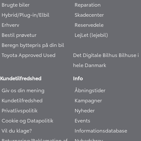
Brugte biler
Reparation
Hybrid/Plug-in/Elbil
Skadecenter
Erhverv
Reservedele
Bestil prøvetur
LejLet (lejebil)
Beregn byttepris på din bil
Toyota Approved Used
Det Digitale Bilhus
Bilhuse i
hele Danmark
Kundetilfredshed
Info
Giv os din mening
Åbningstider
Kundetilfredshed
Kampagner
Privatlivspolitik
Nyheder
Cookie og Datapolitik
Events
Vil du klage?
Informationsdatabase
Returnering/Reklamation af
Nyhedsbrev