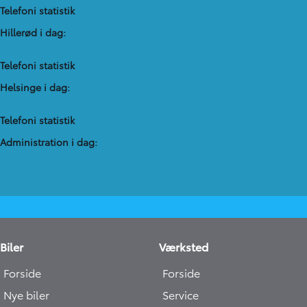
Telefoni statistik
Hillerød i dag:
Telefoni statistik
Helsinge i dag:
Telefoni statistik
Administration​ i dag:
Biler
Værksted
Forside
Forside
Nye biler
Service