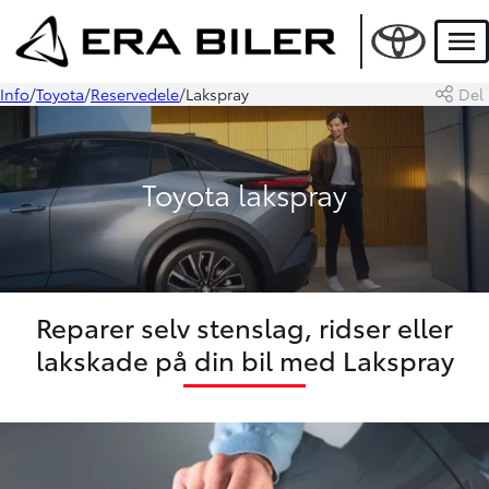
Men
Info
Toyota
Reservedele
Lakspray
Del
Toyota lakspray
Reparer selv stenslag, ridser eller
lakskade på din bil med Lakspray