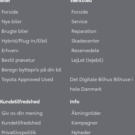
Forside
Forside
Nye biler
Service
Brugte biler
Reparation
Hybrid/Plug-in/Elbil
Skadecenter
Erhverv
Reservedele
Bestil prøvetur
LejLet (lejebil)
Beregn byttepris på din bil
Toyota Approved Used
Det Digitale Bilhus
Bilhuse i
hele Danmark
Kundetilfredshed
Info
Giv os din mening
Åbningstider
Kundetilfredshed
Kampagner
Privatlivspolitik
Nyheder