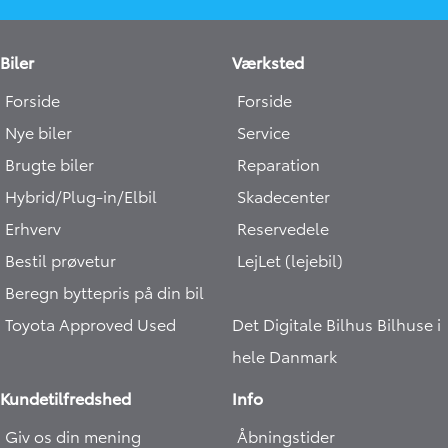
Biler
Værksted
Forside
Forside
Nye biler
Service
Brugte biler
Reparation
Hybrid/Plug-in/Elbil
Skadecenter
Erhverv
Reservedele
Bestil prøvetur
LejLet (lejebil)
Beregn byttepris på din bil
Toyota Approved Used
Det Digitale Bilhus
Bilhuse i
hele Danmark
Kundetilfredshed
Info
Giv os din mening
Åbningstider