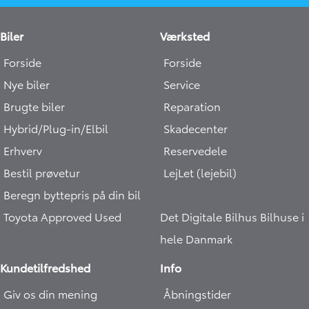
Biler
Værksted
Forside
Forside
Nye biler
Service
Brugte biler
Reparation
Hybrid/Plug-in/Elbil
Skadecenter
Erhverv
Reservedele
Bestil prøvetur
LejLet (lejebil)
Beregn byttepris på din bil
Toyota Approved Used
Det Digitale Bilhus
Bilhuse i
hele Danmark
Kundetilfredshed
Info
Giv os din mening
Åbningstider