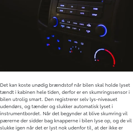
Det kan koste unødig brændstof når bilen skal holde lyset
tændt i kabinen hele tiden, derfor er en skumringssensor i
bilen utrolig smart. Den registrerer selv lys-niveauet
udendørs, og tænder og slukker automatisk lyset i
instrumentbordet. Når det begynder at blive skumring vil
pærerne der sidder bag knapperne i bilen lyse op, og de vil
slukke igen når det er lyst nok udenfor til, at der ikke er