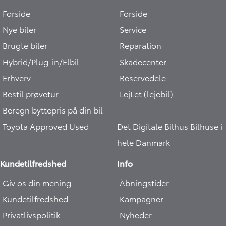
Forside
Forside
Nye biler
Service
Brugte biler
Reparation
Hybrid/Plug-in/Elbil
Skadecenter
Erhverv
Reservedele
Bestil prøvetur
LejLet (lejebil)
Beregn byttepris på din bil
Toyota Approved Used
Det Digitale Bilhus
Bilhuse i
hele Danmark
Kundetilfredshed
Info
Giv os din mening
Åbningstider
Kundetilfredshed
Kampagner
Privatlivspolitik
Nyheder