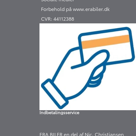
Forbehold på
www.erabiler.dk
CVR:
44112388
Indbetalingsservice
ERA BILER en del af
Nic. Christiansen