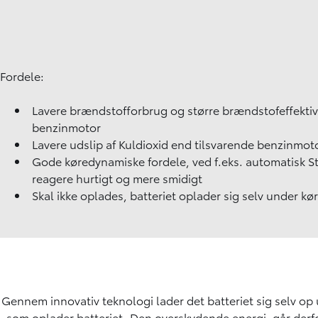
Fordele:
Lavere brændstofforbrug og større brændstofeffektivi
benzinmotor
Lavere udslip af Kuldioxid end tilsvarende benzinmot
Gode køredynamiske fordele, ved f.eks. automatisk S
reagere hurtigt og mere smidigt
Skal ikke oplades, batteriet oplader sig selv under kø
Gennem innovativ teknologi lader det batteriet sig selv op 
som oplader batteriet. Den overskydende energi, går derfo