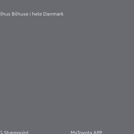
Bilhus
Bilhuse i hele Danmark
G Sharepoint
MyToyota APP