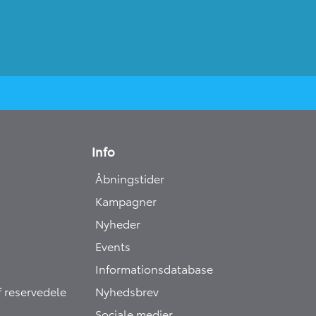
Info
Åbningstider
Kampagner
Nyheder
Events
Informationsdatabase
 reservedele
Nyhedsbrev
Sociale medier