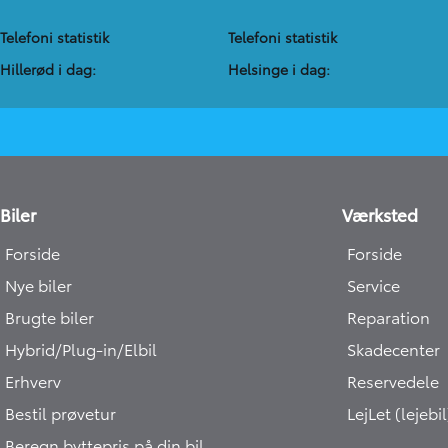
Telefoni statistik
Telefoni statistik
Hillerød i dag:
Helsinge i dag:
Biler
Værksted
Forside
Forside
Nye biler
Service
Brugte biler
Reparation
Hybrid/Plug-in/Elbil
Skadecenter
Erhverv
Reservedele
Bestil prøvetur
LejLet (lejebil
Beregn byttepris på din bil