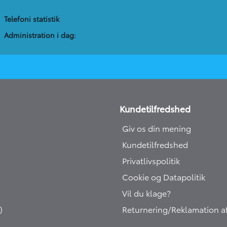
Telefoni statistik
Administration​ i dag:
Kundetilfredshed
Giv os din mening
Kundetilfredshed
Privatlivspolitik
Cookie og Datapolitik
Vil du klage?
)
Returnering/Reklamation af