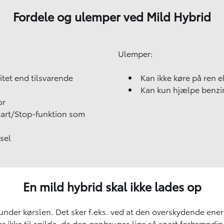
Fordele og ulemper ved Mild Hybrid
Ulemper:
tet end tilsvarende
Kan ikke køre på ren e
Kan kun hjælpe benzi
or
tart/Stop-funktion som
rsel
En mild hybrid skal ikke lades op
under kørslen. Det sker f.eks. ved at den overskydende energ
r ikke til spilde, da den genbruges lige så snart forbrændin