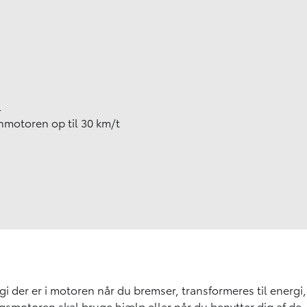
l
nmotoren op til 30 km/t
i der er i motoren når du bremser, transformeres til energi,
gsmotoren skal bruge hjælp eller når du benytter dig af de