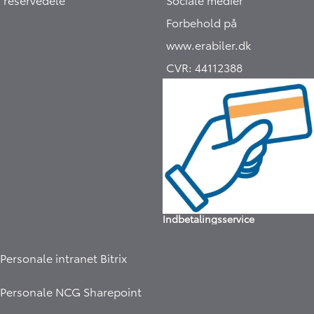
Forbehold på
www.erabiler.dk
CVR:
44112388
Hej 🖐 Vil du vide,
hvad din bil er værd?
Indbetalingsservice
20:51
-
Erabiler.dk
DK
Personale intranet Bitrix
I samarbejde med
Personale NCG Sharepoint