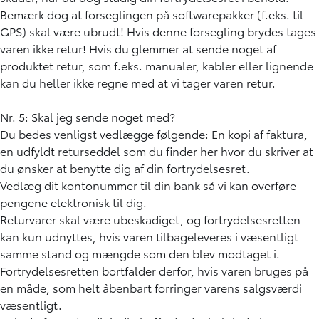
Bemærk dog at forseglingen på softwarepakker (f.eks. til
GPS) skal være ubrudt! Hvis denne forsegling brydes tages
varen ikke retur! Hvis du glemmer at sende noget af
produktet retur, som f.eks. manualer, kabler eller lignende
kan du heller ikke regne med at vi tager varen retur.
Nr. 5: Skal jeg sende noget med?
Du bedes venligst vedlægge følgende: En kopi af faktura,
en
udfyldt returseddel som du finder her
hvor du skriver at
du ønsker at benytte dig af din fortrydelsesret.
Vedlæg dit kontonummer til din bank så vi kan overføre
pengene elektronisk til dig.
Returvarer skal være ubeskadiget, og fortrydelsesretten
kan kun udnyttes, hvis varen tilbageleveres i væsentligt
samme stand og mængde som den blev modtaget i.
Fortrydelsesretten bortfalder derfor, hvis varen bruges på
en måde, som helt åbenbart forringer varens salgsværdi
væsentligt.