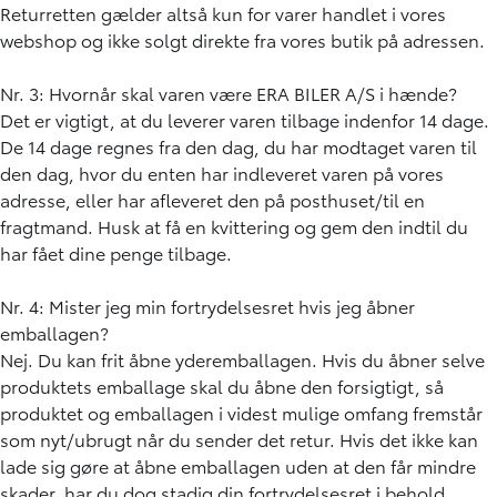
Returretten gælder altså kun for varer handlet i vores
webshop og ikke solgt direkte fra vores butik på adressen.
Nr. 3: Hvornår skal varen være ERA BILER A/S i hænde?
Det er vigtigt, at du leverer varen tilbage indenfor 14 dage.
De 14 dage regnes fra den dag, du har modtaget varen til
den dag, hvor du enten har indleveret varen på vores
adresse, eller har afleveret den på posthuset/til en
fragtmand. Husk at få en kvittering og gem den indtil du
har fået dine penge tilbage.
Nr. 4: Mister jeg min fortrydelsesret hvis jeg åbner
emballagen?
Nej. Du kan frit åbne yderemballagen. Hvis du åbner selve
produktets emballage skal du åbne den forsigtigt, så
produktet og emballagen i videst mulige omfang fremstår
som nyt/ubrugt når du sender det retur. Hvis det ikke kan
lade sig gøre at åbne emballagen uden at den får mindre
skader, har du dog stadig din fortrydelsesret i behold.