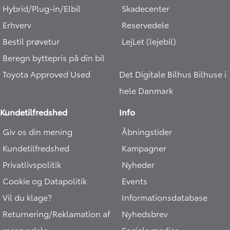
Hybrid/Plug-in/Elbil
Skadecenter
Erhverv
Reservedele
Bestil prøvetur
LejLet (lejebil)
Beregn byttepris på din bil
Toyota Approved Used
Det Digitale Bilhus
Bilhuse i
hele Danmark
Kundetilfredshed
Info
Giv os din mening
Åbningstider
Kundetilfredshed
Kampagner
Privatlivspolitik
Nyheder
Cookie og Datapolitik
Events
Vil du klage?
Informationsdatabase
Returnering/Reklamation af
Nyhedsbrev
reservedele
Sociale medier