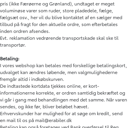
pris (ikke Færøerne og Grønland), undtaget er meget
voluminøse varer som ruder, store pladedele, fælge,
fælgsæt osv., her vil du blive kontaktet af en sælger med
tilbud på fragt for den aktuelle ordre, som efterbetales
inden ordren afsendes.
Evt. reklamation vedrørende transportskade skal ske til
transportør.
Betaling:
I vores webshop kan betales med forskellige betalingskort,
udvalget kan ændres løbende, men valgmulighederne
fremgår altid i indkøbskurven.
De indtastede kortdata tjekkes online, er kort-
informationerne korrekte, er ordren samtidig bekræftet og
vi går i gang med behandlingen med det samme. Når varen
sendes, og ikke før, bliver beløbet hævet.
Erhvervskunder har mulighed for at søge om kredit, send
en mail til os på mail@erabiler.dk
Betaling kan også foretages ved Bank overførsel til Reg.