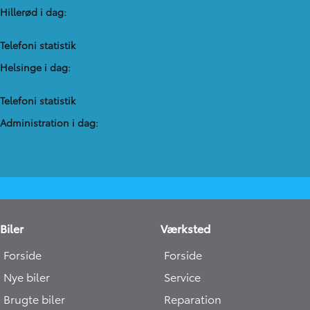
Hillerød i dag:
Telefoni statistik
Helsinge i dag:
Telefoni statistik
Administration​ i dag:
Biler
Værksted
Forside
Forside
Nye biler
Service
Brugte biler
Reparation