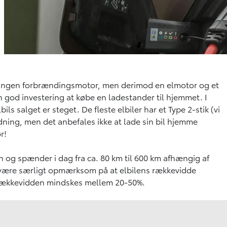
or ingen forbrændingsmotor, men derimod en elmotor og et
en god investering at købe en ladestander til hjemmet. I
ls salget er steget. De fleste elbiler har et Type 2-stik (vi
dning, men det anbefales ikke at lade sin bil hjemme
ør!
n og spænder i dag fra ca. 80 km til 600 km afhængig af
er være særligt opmærksom på at elbilens rækkevidde
an rækkevidden mindskes mellem 20-50%.