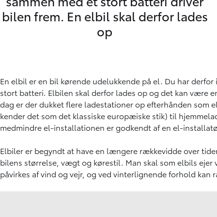
sammen med et stort batteri driver
bilen frem. En elbil skal derfor lades
op
En elbil er en bil kørende udelukkende på el. Du har derf
stort batteri. Elbilen skal derfor lades op og det kan være 
dag er der dukket flere ladestationer op efterhånden som elbi
kender det som det klassiske europæiske stik) til hjemmela
medmindre el-installationen er godkendt af en el-installat
Elbiler er begyndt at have en længere rækkevidde over tide
bilens størrelse, vægt og kørestil. Man skal som elbils ej
påvirkes af vind og vejr, og ved vinterlignende forhold k