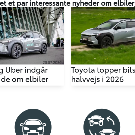
et et par interessante nyheder om elbiler
20.07.2026
g Uber indgår
Toyota topper bil
de om elbiler
halvvejs i 2026