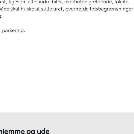
kal, ligesom alle andre biler, overholde gældende, lokale
u både skal huske at stille uret, overholde tidsbegrænsninger
e.
 parkering.
l hjemme og ude