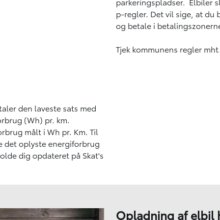
parkeringspladser. Elbiler s
p-regler. Det vil sige, at d
og betale i betalingszonern
Tjek kommunens regler mht.
etaler den laveste sats med
forbrug (Wh) pr. km.
rbrug målt i Wh pr. Km. Til
re det oplyste energiforbrug
holde dig opdateret på Skat's
Opladning af elbi