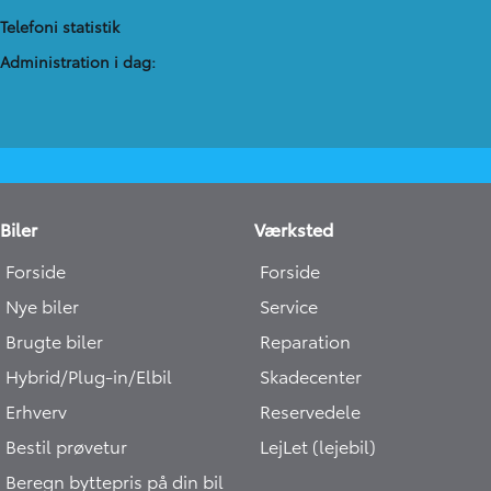
Telefoni statistik
Administration​ i dag:
Biler
Værksted
Forside
Forside
Nye biler
Service
Brugte biler
Reparation
Hybrid/Plug-in/Elbil
Skadecenter
Erhverv
Reservedele
Bestil prøvetur
LejLet (lejebil)
Beregn byttepris på din bil