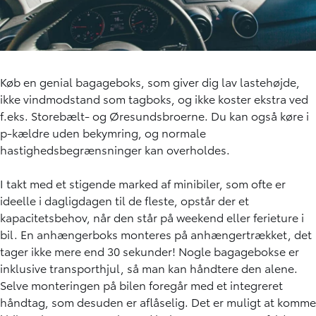
Køb en genial bagageboks, som giver dig lav lastehøjde,
ikke vindmodstand som tagboks, og ikke koster ekstra ved
f.eks. Storebælt- og Øresundsbroerne. Du kan også køre i
p-kældre uden bekymring, og normale
hastighedsbegrænsninger kan overholdes.
I takt med et stigende marked af minibiler, som ofte er
ideelle i dagligdagen til de fleste, opstår der et
kapacitetsbehov, når den står på weekend eller ferieture i
bil. En anhængerboks monteres på anhængertrækket, det
tager ikke mere end 30 sekunder! Nogle bagagebokse er
inklusive transporthjul, så man kan håndtere den alene.
Selve monteringen på bilen foregår med et integreret
håndtag, som desuden er aflåselig. Det er muligt at komme