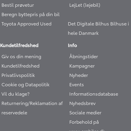
Bestil prøvetur
LejLet (lejebil)
Beregn byttepris på din bil
Toyota Approved Used
Det Digitale Bilhus
Bilhuse i
hele Danmark
Kundetilfredshed
Info
Giv os din mening
Åbningstider
Kundetilfredshed
Kampagner
Privatlivspolitik
Nyheder
Cookie og Datapolitik
Events
Vil du klage?
Informationsdatabase
Returnering/Reklamation af
Nyhedsbrev
reservedele
Sociale medier
Forbehold på
www.erabiler.dk