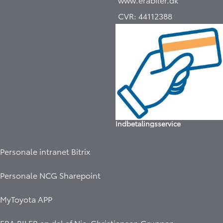
CVR:
44112388
Indbetalingsservice
Personale intranet Bitrix
Personale NCG Sharepoint
MyToyota APP
ERA BILER en del af
Nic. Christiansen Gruppen