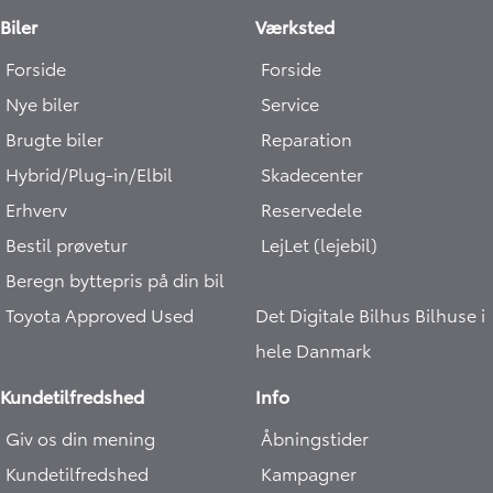
Biler
Værksted
Forside
Forside
Nye biler
Service
Brugte biler
Reparation
Hybrid/Plug-in/Elbil
Skadecenter
Erhverv
Reservedele
Bestil prøvetur
LejLet (lejebil)
Beregn byttepris på din bil
Toyota Approved Used
Det Digitale Bilhus
Bilhuse i
hele Danmark
Kundetilfredshed
Info
Giv os din mening
Åbningstider
Kundetilfredshed
Kampagner