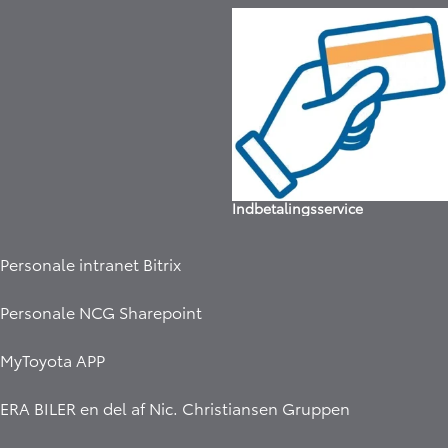
Indbetalingsservice
Personale intranet Bitrix
Personale NCG Sharepoint
Hej 🖐 Vil du vide,
hvad din bil er værd?
MyToyota APP
8:30
-
Erabiler.dk
DK
ERA BILER en del af
Nic. Christiansen Gruppen
I samarbejde med