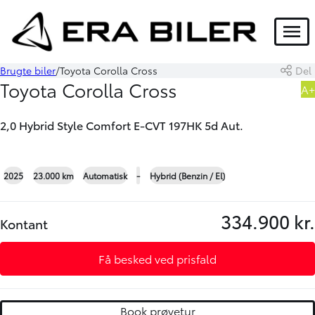
HYBRID
Menu
Brugte biler
Toyota Corolla Cross
Del
Beregn byttepris på din bil
Book prøvetur
Toyota Corolla Cross
A+
her
2,0 Hybrid Style Comfort E-CVT 197HK 5d Aut.
+20
2025
23.000 km
Automatisk
-
Hybrid (Benzin / El)
334.900 kr.
Kontant
Få besked ved prisfald
Book prøvetur