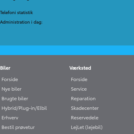
Telefoni statistik
Administration​ i dag:
Biler
Værksted
Forside
Forside
Nye biler
Service
Brugte biler
Reparation
Hybrid/Plug-in/Elbil
Skadecenter
Erhverv
Reservedele
Bestil prøvetur
LejLet (lejebil)