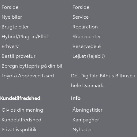
Forside
Forside
Nye biler
Service
Brugte biler
Reparation
Hybrid/Plug-in/Elbil
Skadecenter
Erhverv
Reservedele
Bestil prøvetur
LejLet (lejebil)
Beregn byttepris på din bil
Toyota Approved Used
Det Digitale Bilhus
Bilhuse i
hele Danmark
Kundetilfredshed
Info
Giv os din mening
Åbningstider
Kundetilfredshed
Kampagner
Privatlivspolitik
Nyheder