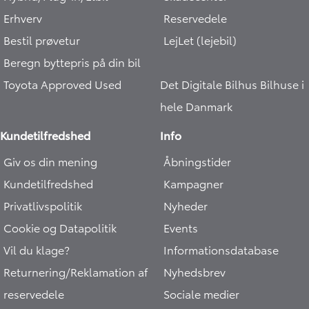
Erhverv
Reservedele
Bestil prøvetur
LejLet (lejebil)
Beregn byttepris på din bil
Toyota Approved Used
Det Digitale Bilhus
Bilhuse i
hele Danmark
Kundetilfredshed
Info
Giv os din mening
Åbningstider
Kundetilfredshed
Kampagner
Privatlivspolitik
Nyheder
Cookie og Datapolitik
Events
Vil du klage?
Informationsdatabase
Returnering/Reklamation af
Nyhedsbrev
reservedele
Sociale medier