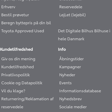
Erhverv
Reservedele
Bestil prøvetur
LejLet (lejebil)
Beregn byttepris på din bil
Toyota Approved Used
Det Digitale Bilhus
Bilhuse i
hele Danmark
Kundetilfredshed
Info
Giv os din mening
Åbningstider
Kundetilfredshed
Kampagner
Privatlivspolitik
Nyheder
Cookie og Datapolitik
Events
Vil du klage?
Informationsdatabase
Returnering/Reklamation af
Nyhedsbrev
reservedele
Sociale medier