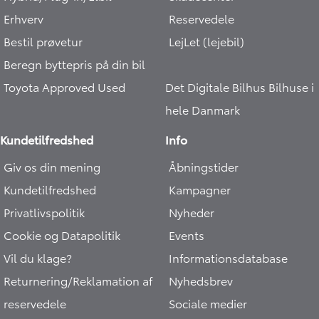
Erhverv
Reservedele
Bestil prøvetur
LejLet (lejebil)
Beregn byttepris på din bil
Toyota Approved Used
Det Digitale Bilhus
Bilhuse i
hele Danmark
Kundetilfredshed
Info
Giv os din mening
Åbningstider
Kundetilfredshed
Kampagner
Privatlivspolitik
Nyheder
Cookie og Datapolitik
Events
Vil du klage?
Informationsdatabase
Returnering/Reklamation af
Nyhedsbrev
reservedele
Sociale medier