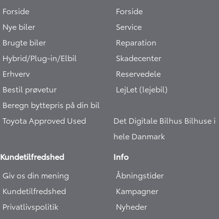
Forside
Forside
Nye biler
Service
Brugte biler
Reparation
Hybrid/Plug-in/Elbil
Skadecenter
Erhverv
Reservedele
Bestil prøvetur
LejLet (lejebil)
Beregn byttepris på din bil
Toyota Approved Used
Det Digitale Bilhus
Bilhuse i
hele Danmark
Kundetilfredshed
Info
Giv os din mening
Åbningstider
Kundetilfredshed
Kampagner
Privatlivspolitik
Nyheder